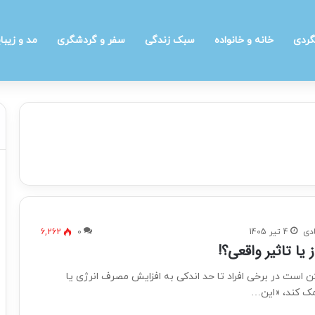
گردی
خانه و خانواده
سبک زندگی
سفر و گردشگری
مد و زیبا
دی
4 تیر 1405
0
6,262
 یا تاثیر واقعی؟!
ن است در برخی افراد تا حد اندکی به افزایش مصرف انرژی یا
مک کند، «این…