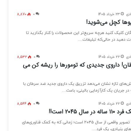
دی
23 خرداد 1405
0
8,870
پوها کچل می‌شوید!
گان کلیک کنید هرچه سریع‌تر این محصولات را کنار بگذارید تا
ات دهید در حالی‌که تبلیغات…
دی
22 خرداد 1405
0
8,532
ن! داروی جدیدی که تومورها را ریشه کن می
ش‌های تازه نشان می‌دهد تزریق یک داروی جدید ضد سرطان با
 در جریان یک کارآزمایی بالینی، باعث…
دی
22 خرداد 1405
0
8,544
ر سال 2045 است!!
تک مز: این یک تصویر واقعی از سال ۲۰۴۵ است؛ زمانی که به کمک فناوری‌های
های بنیادی، یک فرد…