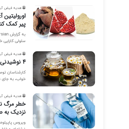
هدیه فیض آبا
اورولیتین آ
پیر کمک کند
سلولی کارایی خ
هدیه فیض آبا
4 نوشیدنی شبانه که به کنترل قندخون کمک می کند.
کارشناسان توصی
خواب، به جای 
هدیه فیض آبا
خطر مرگ نا
نزدیک به 
ویروس پاپیلوما