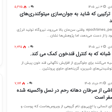
دی
3 تیر 1405
0
5,475
: ترکیبی که شاید به جوان‌سازی میتوکندری‌های
⁠
به گزارش epochtimes_persian: وقتی سن‌مان بالا می‌رود، نیروگاه تولید انرژی
ود را از دست می‌دهد، اما پژوهش‌ها نشان…
دی
2 تیر 1405
0
6,245
ه می‌کنند برای جلوگیری از افزایش ناگهانی قند خون پیش از
نوشیدنی‌های شیرین، گزینه‌های حاوی پروتئین…
دی
31 خرداد 1405
0
7,164
شی از سرطان دهانه رحم در نسل واکسینه شده
صفر است
ی انسانی یا اچ‌پی‌وی نام گروهی از ویروس‌هاست که پوست و