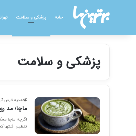
خانه
پزشکی و سلامت
تهران
پزشکی و سلامت
هدیه فیض آبا
ماچا؛ مد روز
اگرچه ماچا ممک
تنظیم اشتها ک