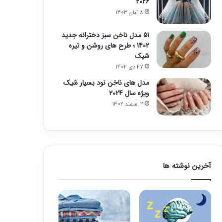
2026
8 آبان 1403
51 مدل ناخن سبز دخترانه جدید
1402 ؛ طرح های روشن و تیره
شیک
27 دی 1402
مدل های ناخن نود بسیار شیک
ویژه سال 2024
2 اسفند 1402
آخرین نوشته ها