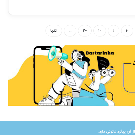
4
»
10
20
...
انتها
ن پیگرد قانونی دارد.