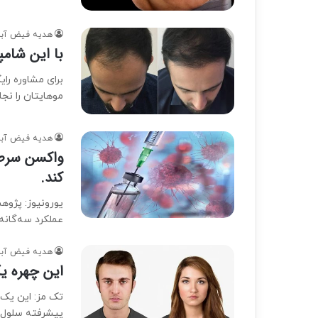
هدیه فیض آبا
با این شام
برای مشاوره رای
موهایتان را نج
هدیه فیض آبا
واکسن سرطا
کند.
یورونیوز: پژوه
عملکرد سه‌گانه
هدیه فیض آبا
این چهره یک فرد 110 ساله د
پیشرفته سلول‌