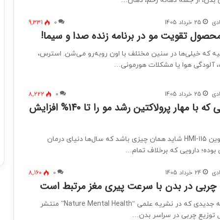
بدن، از جمله دهانه رحم، دهان…
دی
25 خرداد 1405
0
9,331
محصول تقویت مو در برنامه زنده صدا و سیما!
 که خیلی‌ها در سنین مختلف با اون روبه‌رو می‌شن. استرس،
، آلودگی هوا یا مشکلات هورمونی…
دی
25 خرداد 1405
0
8,222
کشف دارویی که با مهار پرولاکتین رشد مو را تا 140% افزایش
تک مز: داروی نوین HMI-115 شاید همان چیزی باشد که سال‌ها دنیای درمان
وده؛ دارویی که برخلاف تمام…
دی
24 خرداد 1405
0
8,160
ربی در بدن با سرعت پیری مغز مرتبط است
بر اساس مطالعه جدیدی که در نشریه علمی “Nature Mental Health” منتشر
توزیع چربی در سراسر بدن…