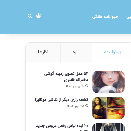
ورود
جستجو برای
یی
حیوانات خانگی
پرخواننده
تازه
نظرها
۵۲ مدل تصویر زمینه گوشی
دخترانه فانتزی
30 بهمن 1402
کشف رازی دیگر از نقاشی مونالیزا
25 مهر 1402
20 ایده لباس رقص عروس جدید