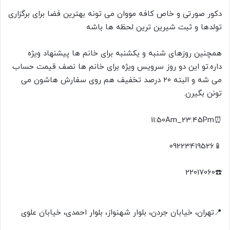
دکور صورتی و خاص کافه مووان می تونه بهترین فضا برای برگزاری
تولدها و ثبت شیرین ترین لحظه ها باشه
همچنین روزهای شنبه و یکشنبه برای خانم ها پیشنهاد ویژه
داره.تو این دو روز سرویس ویژه برای خانم ها نصف قیمت حساب
می شه و البته ۲۰ درصد تخفیف هم روی سفارش هاشون می
تونن بگیرن.
⏰️11:50Am_23:45Pm
📱09223419526
☎️22017060
📍تهران، خيابان جردن، بلوار شهنواز، بلوار احمدى، خيابان علوى