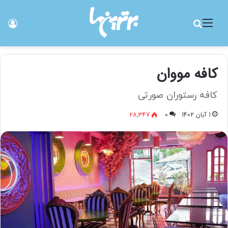
منو
جستجو برای
ورو
کافه مووان
کافه رستوران صورتی
1 آبان 1402
0
28,347