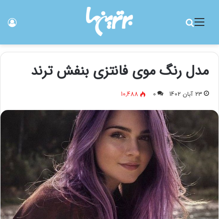
منو
جستجو برای
ورو
مدل رنگ موی فانتزی بنفش ترند
23 آبان 1402
0
10,488