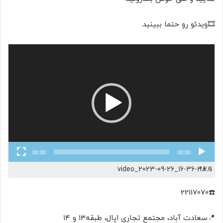
🎞ویدئو رو حتما ببینید.
نمایشگر
ویدیو
00:00
00:00
video_2023-09-26_16-36-38
1:28
1.
☎️22117070
📍سعادت آباد، مجتمع تجاری اپال، طبقه۱۳ و ۱۴