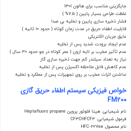
جایگزینی مناسب برای هالون 1301
غلظت طراحی بسیار پایین ( 7.5% )
فشار ذخیره سازی پایین و تخلیه بی صدا
قابلیت اطفاء حریق در مدت زمان کوتاه ( حدود 10 ثانیه )
عایق جریان الکتریکی
عدم ایجاد برودت شدید پس از تخلیه
عدم تأثیر مخرب بر لایه ازون ( عمر کوتاه در جو حدود 30 سال )
نیاز به تعداد سیلندر کم جهت ذخیره سازی گاز
عدم کاهش قابل ملاحظه اکسیژن پس از تخلیه
نداشتن اثرات مخرب بر روی تجهیزات پس از عملکرد و تخلیه
خواص فیزیکی سیستم اطفاء حریق گازی
FM200
نام شیمیایی: هپتا فلوئور پروپن Heptafluoro propane
فرمول شیمیایی: CF3CHFCF3
نام محصول: HFC-227ea