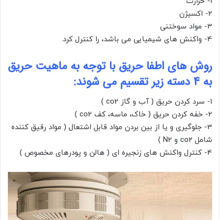
1- حرارت
2- اکسیژن
3- مواد سوختنی
4- واکنش های شیمیایی می باشد، را کنترل کرد.
روش های اطفا حریق با توجه به ماهیت حریق
به 4 دسته زیر تقسیم می شوند:
1- سرد کردن حریق ( آب و گاز co2 )
2- خفه کردن حریق ( خاک، ماسه، کف co2 )
3- جلوگیری و یا از بین بردن مواد قابل اشتعال ( مواد رقیق کننده
شامل co2 و N2 )
4- کنترل واکنش های زنجیره ای ( هالن و پودرهای مخصوص )