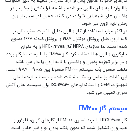
گازهای خانواده هالون پس از آزاد شدن در محیط به دلیل مقاومت
بالا وارد لایه های بالایی جو شده و اشعه فرابنفش را جذب و در
واکنش های شیمیایی شرکت می کنند، همین امر سبب از بین
رفتن لایه ازون می شود.
در اکثر موارد استفاده از گاز هالون بدلیل تاثیرات مخرب آن بر
لایه ازون طبق پروتکل مونترال 1987 و پروتکل کیوتو 1997 ممنوع
شده است، لذا سازمان NFPA گاز HFC-227ea را به عنوان
جایگزین هالون ها انتخاب کرد. گاز FM200 با طبیعت سازگار بوده
و در برابر تجزیه پذیری و واکنش با لایه ازون پایدار می باشد.
غلظت معمول یک سیستم FM200 معمولاً بین 8.5% – 7.9% است.
این غلظت براساس ریسک حفاظت شده و توسط سازنده اصلی
تجهیزات OEM و استانداردهای ISO14520 برای سیستم های آتش
سوزی تعیین می شود.
سیستم گاز FM200
گاز HFC227ea با برند تجاری FM200 از گازهای کربن، فلوئور و
هیدروژن تشکیل شده که بدون رنگ، بدون بو و غیر هادی است.