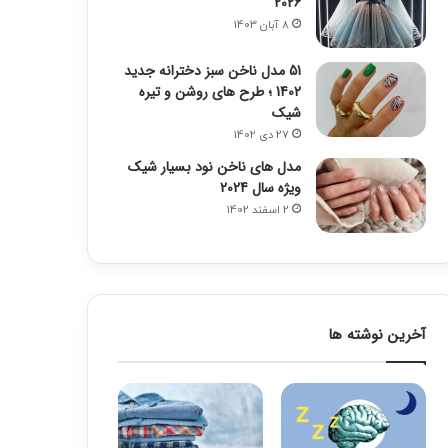
2026
8 آبان 1403
51 مدل ناخن سبز دخترانه جدید
1402 ؛ طرح های روشن و تیره
شیک
27 دی 1402
مدل های ناخن نود بسیار شیک
ویژه سال 2024
2 اسفند 1402
آخرین نوشته ها