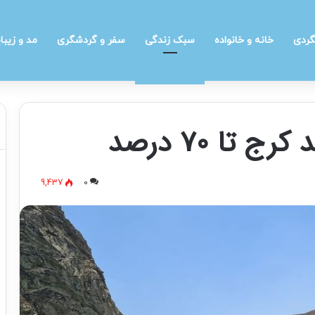
گردی
خانه و خانواده
سبک زندگی
سفر و گردشگری
مد و زیبا
تا 70 درصد
9,437
0