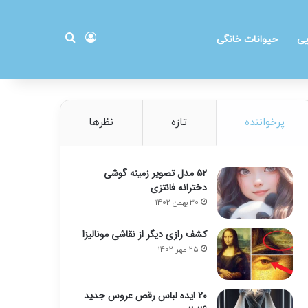
ورود
جستجو برای
یی
حیوانات خانگی
پرخواننده
تازه
نظرها
۵۲ مدل تصویر زمینه گوشی
دخترانه فانتزی
30 بهمن 1402
کشف رازی دیگر از نقاشی مونالیزا
25 مهر 1402
20 ایده لباس رقص عروس جدید