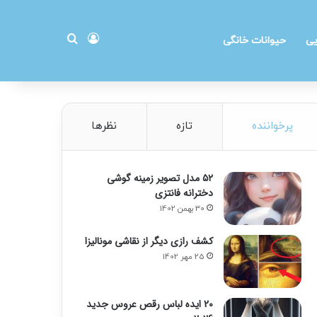
ورود
جستجو برای
یی
حیوانات خانگی
پرخواننده
تازه
نظرها
۵۲ مدل تصویر زمینه گوشی
دخترانه فانتزی
30 بهمن 1402
کشف رازی دیگر از نقاشی مونالیزا
25 مهر 1402
20 ایده لباس رقص عروس جدید