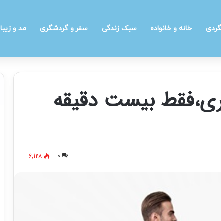
گردی
خانه و خانواده
سبک زندگی
سفر و گردشگری
مد و زیبا
غری،فقط بیست دقیقه
6,128
0