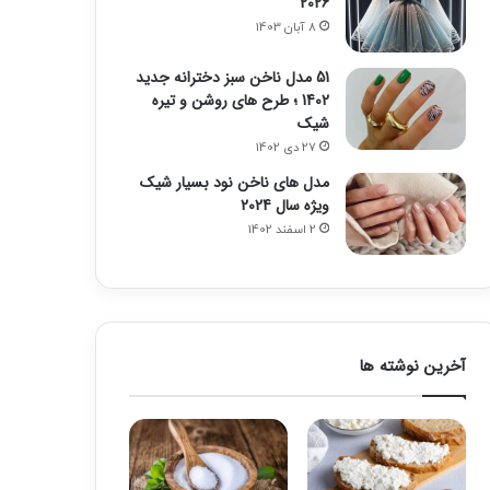
2026
8 آبان 1403
51 مدل ناخن سبز دخترانه جدید
1402 ؛ طرح های روشن و تیره
شیک
27 دی 1402
مدل های ناخن نود بسیار شیک
ویژه سال 2024
2 اسفند 1402
آخرین نوشته ها