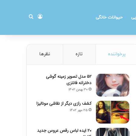
ورود
جستجو برای
یی
حیوانات خانگی
پرخواننده
تازه
نظرها
۵۲ مدل تصویر زمینه گوشی
دخترانه فانتزی
30 بهمن 1402
کشف رازی دیگر از نقاشی مونالیزا
25 مهر 1402
20 ایده لباس رقص عروس جدید