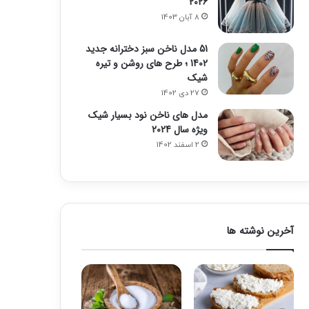
2026
8 آبان 1403
51 مدل ناخن سبز دخترانه جدید
1402 ؛ طرح های روشن و تیره
شیک
27 دی 1402
مدل های ناخن نود بسیار شیک
ویژه سال 2024
2 اسفند 1402
آخرین نوشته ها