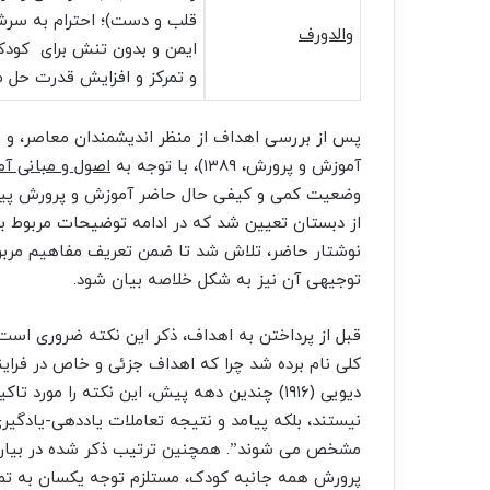
قلب و دست)؛ احترام به سر
والدورف
ایمن و بدون تنش برای کودکا
و تمرکز و افزایش قدرت حل مس
پس از بررسی اهداف از منظر اندیشمندان معاصر، و ن
آموزش و پرورش، ۱۳۸۹)، با توجه به
اصول و مبانی آ
وضعیت کمی و کیفی حال حاضر آموزش و پرورش پیش 
از دبستان تعیین شد که در ادامه توضیحات مربوط ب
نوشتار حاضر، تلاش شد تا ضمن تعریف مفاهیم مربو
توجیهی آن نیز به شکل خلاصه بیان شود.
قبل از پرداختن به اهداف، ذکر این نکته ضروری است
کلی نام برده شد چرا که اهداف جزئی و خاص در فرای
دیویی (۱۹۱۶) چندین دهه پیش، این نکته را مور
نیستند، بلکه پیامد و نتیجه تعاملات یاددهی-یادگی
مشخص می شوند”. همچنین ترتیب ذکر شده در بیان ا
پرورش همه جانبه کودک، مستلزم توجه یکسان به تم