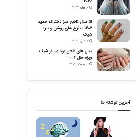
2026
8 آبان 1403
51 مدل ناخن سبز دخترانه جدید
1402 ؛ طرح های روشن و تیره
شیک
27 دی 1402
مدل های ناخن نود بسیار شیک
ویژه سال 2024
2 اسفند 1402
آخرین نوشته ها