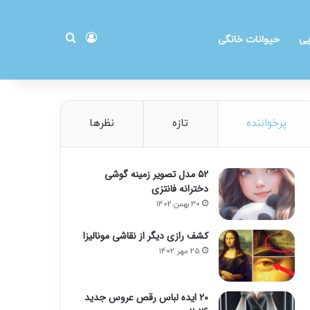
ورود
جستجو برای
یی
حیوانات خانگی
پرخواننده
تازه
نظرها
۵۲ مدل تصویر زمینه گوشی
دخترانه فانتزی
30 بهمن 1402
کشف رازی دیگر از نقاشی مونالیزا
25 مهر 1402
20 ایده لباس رقص عروس جدید