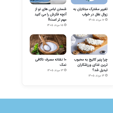
تغییر مشترک مبتلایان به
شستن لباس های نو از
زوال عقل در خواب
آنچه فکرش را می کنید
مهم تر است!!
16 مرداد 1405
15 مرداد 1405
چرا پنیر کاتیج به محبوب
10 نشانه مصرف ناکافی
ترین غذای ورزشکاران
نمک
تبدیل شد؟
13 مرداد 1405
14 مرداد 1405