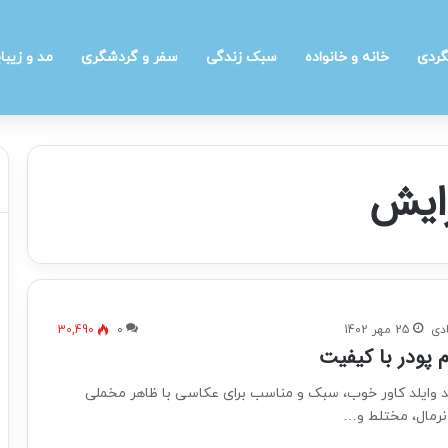
گردی
خانه و خانواده
سبک زندگی
سفر و گردشگری
مد و زیبا
رایش
دی
25 مهر 1402
0
30,490
د وایلد کاور خوب، سبک و مناسب برای عکاسی با ظاهر مخملی
رمال، مختلط و…