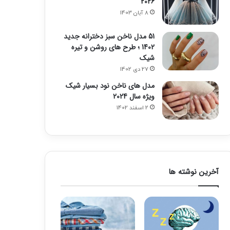
2026
8 آبان 1403
51 مدل ناخن سبز دخترانه جدید
1402 ؛ طرح های روشن و تیره
شیک
27 دی 1402
مدل های ناخن نود بسیار شیک
ویژه سال 2024
2 اسفند 1402
آخرین نوشته ها