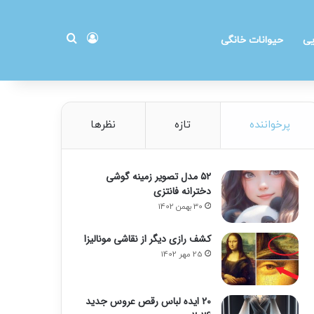
ورود
جستجو برای
یی
حیوانات خانگی
پرخواننده
تازه
نظرها
۵۲ مدل تصویر زمینه گوشی
دخترانه فانتزی
30 بهمن 1402
کشف رازی دیگر از نقاشی مونالیزا
25 مهر 1402
20 ایده لباس رقص عروس جدید