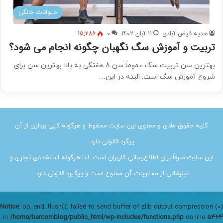
حیوانات خانگی
هدیه فیض آبادی
11 آبان 1402
0
15,286
تربیت و آموزش سگ نگهبان چگونه انجام می شود؟
بهترین سن تربیت سگ عموماً سن 8 هفتگی به بالا بهترین سن برای
شروع آموزش سگ است. البته در این…
کلیه حقوق مادی و معنوی این سایت محفوظ و هرگونه کپی برداری از آن
پیگرد قانونی دارد.
این سایت صرفاً برای اطلاع‌رسانی کاربران است. لذا هرگونه استفاده‌ی تجاری و
تبلیغاتی از محتویات آن ممنوع است و پیگیرد قانونی دارد.
Notice
: ob_end_flush(): failed to send buffer of zlib output compression (0)
in
/home/barcomblog/public_html/wp-includes/functions.php
on line
5464