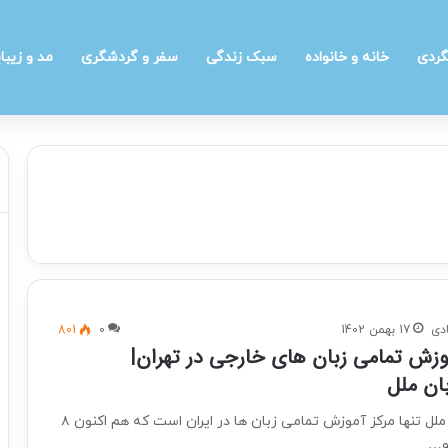
گردی
خانه و خانواده
سبک زندگی
سفر و گردشگری
مد و زیبا
دی
17 بهمن 1402
0
801
موزش تمامی زبان های خارجی در تهران|
ان ملل
آموزشگاه زبان ملل تنها مرکز آموزش تمامی زبان ها در ایران است که هم اکنون ۸
و…