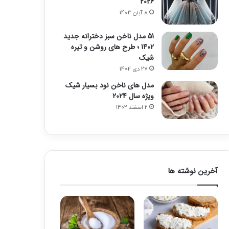
2026
8 آبان 1403
51 مدل ناخن سبز دخترانه جدید
1402 ؛ طرح های روشن و تیره
شیک
27 دی 1402
مدل های ناخن نود بسیار شیک
ویژه سال 2024
2 اسفند 1402
آخرین نوشته ها