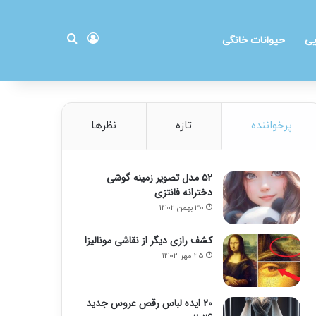
ورود
جستجو برای
یی
حیوانات خانگی
پرخواننده
تازه
نظرها
۵۲ مدل تصویر زمینه گوشی
دخترانه فانتزی
30 بهمن 1402
کشف رازی دیگر از نقاشی مونالیزا
25 مهر 1402
20 ایده لباس رقص عروس جدید