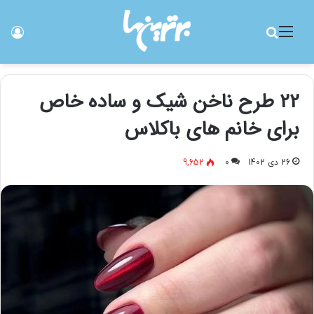
منو
جستجو برای
ورو
22 طرح ناخن شیک و ساده خاص
برای خانم های باکلاس
26 دی 1402
0
9,652