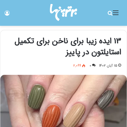
منو
جستجو برای
ورو
13 ایده زیبا برای ناخن برای تکمیل
استایلتون در پاییز
15 آبان 1402
0
2,099