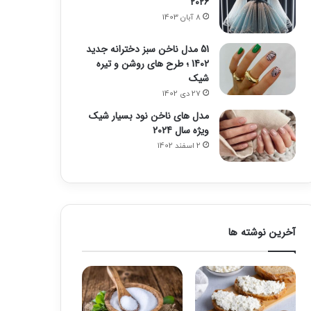
2026
8 آبان 1403
51 مدل ناخن سبز دخترانه جدید
1402 ؛ طرح های روشن و تیره
شیک
27 دی 1402
مدل های ناخن نود بسیار شیک
ویژه سال 2024
2 اسفند 1402
آخرین نوشته ها