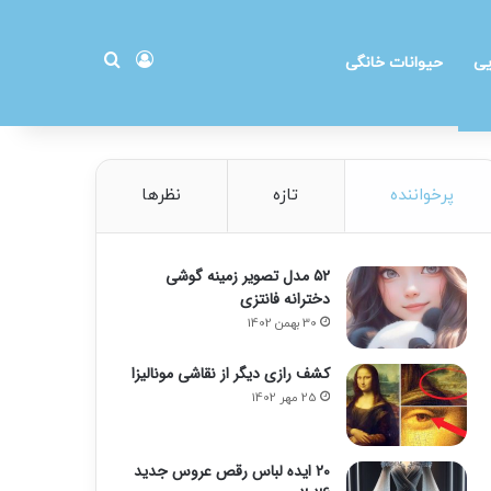
ورود
جستجو برای
یی
حیوانات خانگی
پرخواننده
تازه
نظرها
۵۲ مدل تصویر زمینه گوشی
دخترانه فانتزی
30 بهمن 1402
کشف رازی دیگر از نقاشی مونالیزا
25 مهر 1402
20 ایده لباس رقص عروس جدید