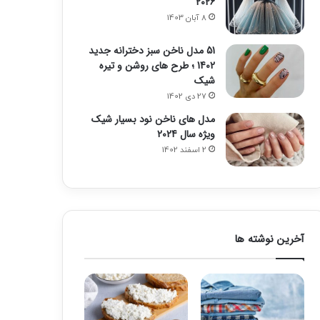
2026
8 آبان 1403
51 مدل ناخن سبز دخترانه جدید
1402 ؛ طرح های روشن و تیره
شیک
27 دی 1402
مدل های ناخن نود بسیار شیک
ویژه سال 2024
2 اسفند 1402
آخرین نوشته ها