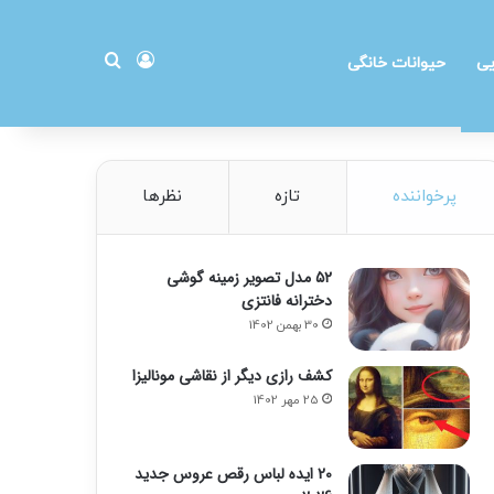
ورود
جستجو برای
یی
حیوانات خانگی
پرخواننده
تازه
نظرها
۵۲ مدل تصویر زمینه گوشی
دخترانه فانتزی
30 بهمن 1402
کشف رازی دیگر از نقاشی مونالیزا
25 مهر 1402
20 ایده لباس رقص عروس جدید