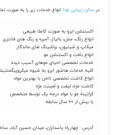
در
سالن زیبایی لونا
انواع خدمات زیر را به صورت تخص
اکستنشن ابرو به صورت کاملا طبیعی
انواع رنگ، مش، بالياژ، آمبره و رنگ های فانتزی
ميكاپ و شينيون، براشينگ های ماندگار
انواع بافت و اكستنشن مو
خدمات تخصصی احيای موهای آسيب ديده
كليه خدمات هاشور ابرو به شيوه ميكروپيگمنتيش
انواع كاشت تخصصی ناخن با بهترين مواد
كاشت مژه، ليفت و لمينت مژه
كراتينه مو با مواد درجه يک توسط متخصص
با بیش از ۲۰ سال سابقه
آدرس : چهارراه پاسداران، میدان حسین آباد، ساختمان 