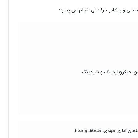
صی و با کادر حرفه ای انجام می پذیرد:
ن، ميكروبليدينگ و شيدينگ
اداری مهدی، طبقه۱، واحد۴