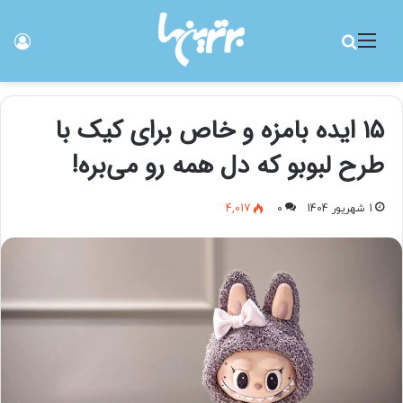
منو
جستجو برای
ورو
۱۵ ایده بامزه و خاص برای کیک با
طرح لبوبو که دل همه رو می‌بره!
1 شهریور 1404
0
4,017