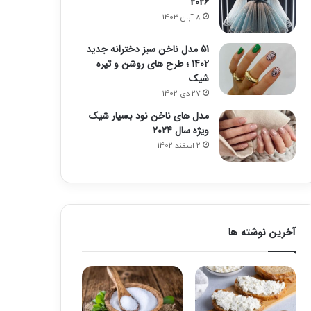
2026
8 آبان 1403
51 مدل ناخن سبز دخترانه جدید
1402 ؛ طرح های روشن و تیره
شیک
27 دی 1402
مدل های ناخن نود بسیار شیک
ویژه سال 2024
2 اسفند 1402
آخرین نوشته ها