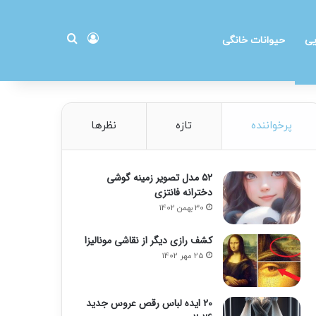
ورود
جستجو برای
یی
حیوانات خانگی
پرخواننده
تازه
نظرها
۵۲ مدل تصویر زمینه گوشی
دخترانه فانتزی
30 بهمن 1402
کشف رازی دیگر از نقاشی مونالیزا
25 مهر 1402
20 ایده لباس رقص عروس جدید