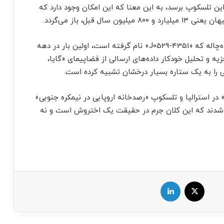
این تلسکوپ برسد، به این معنا که این امکان وجود دارد که
 قبل، باز می‌گردد.
طبق مطالعه منتشر شده در روز دوشنبه، نور این سیاه‌چاله که «J0529-4351» نام گرفته است، اولین بار در دهه
یه و تحلیل خودکار داده‌های ارسالی از فضاپیمای «گایا،
ر استرالیا و تلسکوپ «رصدخانه اروپایی در نیمکره جنوبی»
 شدند که این کلان جرم در حقیقت یک اختروش است و نه
X
لینکدین