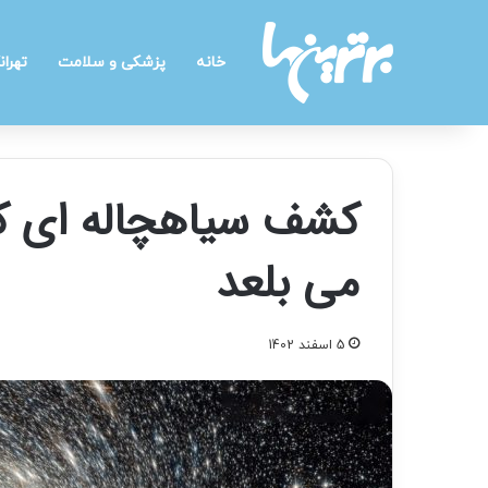
خانه
پزشکی و سلامت
تهران
کشف سیاهچاله ای که
می بلعد
5 اسفند 1402