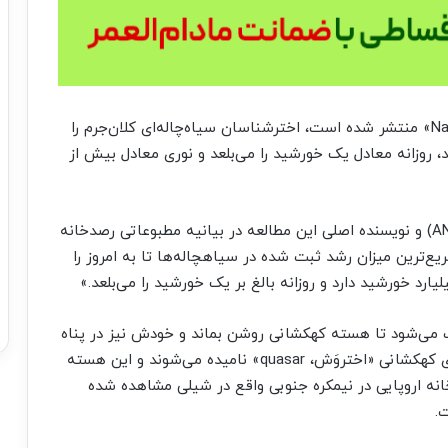
بر اساس مطالعه‌ای که در مجله علمی «طبیعت، Nature» منتشر شده است، اخترشناسان سیاه‌چاله‌ای کلان‌جرم را
دازه‌ای برابر ۱۷ میلیارد خورشید، روزانه معادل یک خورشید را می‌بلعد و نوری معادل بیش از
کریستین وولف، اخترشناس دانشگاه ملی استرالیا (ANU) و نویسنده اصلی این مطالعه در بیانیه مطبوعاتی رصدخانه
 توضیح داد که «ما سریع‌ترین میزان رشد ثبت شده در سیاهچاله‌ها تا به امروز را
اعث می‌شود تا هسته کهکشانی روشن بماند و خودش نیز در پناه
آن محفوظ بماند. به گفته کریستین وولف، هسته‌های کهکشانی «اختروَش، quasar» نامیده می‌شوند و این هسته
 اروپایی در نیمکره جنوبی واقع در شیلی مشاهده شده
.