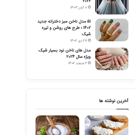
2026
8 آبان 1403
51 مدل ناخن سبز دخترانه جدید
1402 ؛ طرح های روشن و تیره
شیک
27 دی 1402
مدل های ناخن نود بسیار شیک
ویژه سال 2024
2 اسفند 1402
آخرین نوشته ها