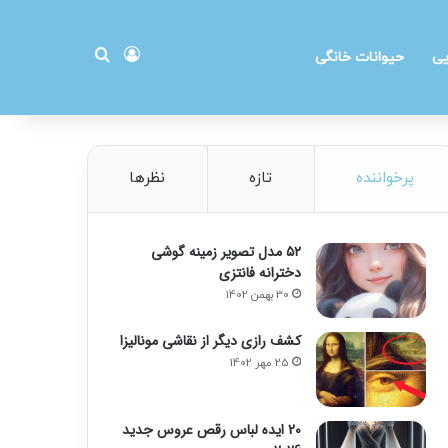
ورود
جستجو برای
یی
حیوانات خانگی
پرخواننده
تازه
نظرها
۵۲ مدل تصویر زمینه گوشی
دخترانه فانتزی
30 بهمن 1402
کشف رازی دیگر از نقاشی مونالیزا
25 مهر 1402
20 ایده لباس رقص عروس جدید