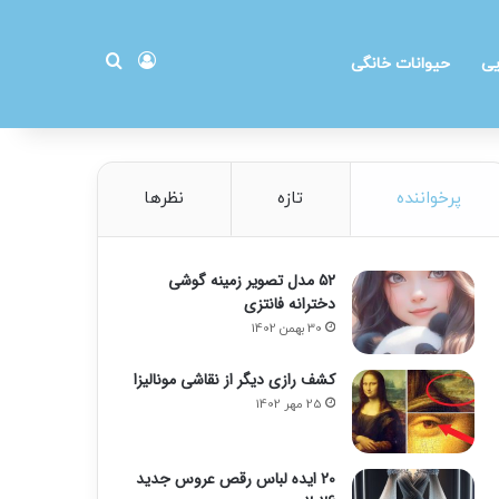
ورود
جستجو برای
یی
حیوانات خانگی
پرخواننده
تازه
نظرها
۵۲ مدل تصویر زمینه گوشی
دخترانه فانتزی
30 بهمن 1402
کشف رازی دیگر از نقاشی مونالیزا
25 مهر 1402
20 ایده لباس رقص عروس جدید