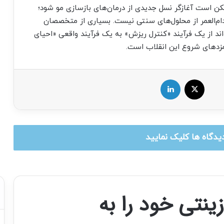
ایج فازهای بعدی هم موفق باشند، HMI-115 ممکن است آغازگر نسل جدیدی از درمان‌های بازسازی مو شود؛
به کاهش DHT یا استفاده مادام‌العمر از محلول‌های سنتی نیست. بسیاری از متخصصان
ند از یک فرآیند «کنترل ریزش» به یک فرآیند واقعی «احیای
X
لینکدین
یدگاه ها کلیک نمایید