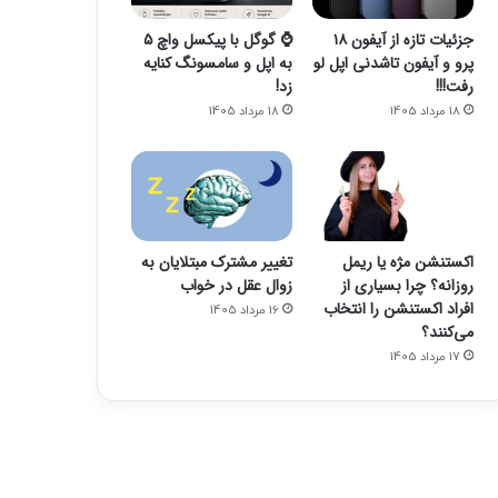
جزئیات تازه از آیفون ۱۸
⌚️ گوگل با پیکسل واچ ۵
پرو و آیفون تاشدنی اپل لو
به اپل و سامسونگ کنایه
رفت!!!
زد!
18 مرداد 1405
18 مرداد 1405
اکستنشن مژه یا ریمل
تغییر مشترک مبتلایان به
روزانه؟ چرا بسیاری از
زوال عقل در خواب
افراد اکستنشن را انتخاب
16 مرداد 1405
می‌کنند؟
17 مرداد 1405