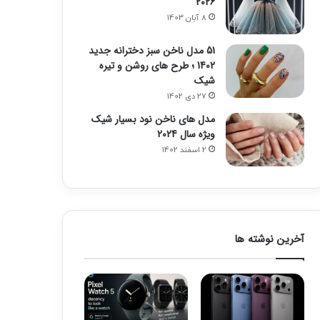
2026
8 آبان 1403
51 مدل ناخن سبز دخترانه جدید
1402 ؛ طرح های روشن و تیره
شیک
27 دی 1402
مدل های ناخن نود بسیار شیک
ویژه سال 2024
2 اسفند 1402
آخرین نوشته ها