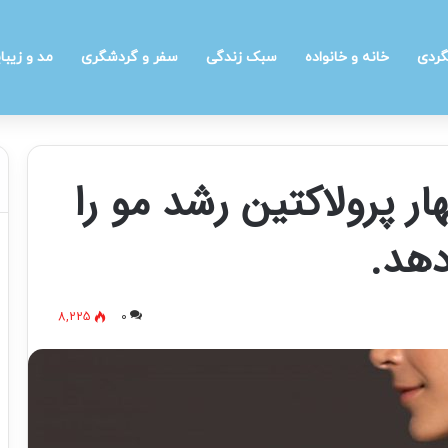
گردی
خانه و خانواده
سبک زندگی
سفر و گردشگری
مد و زیبا
ر پرولاکتین رشد مو را
8,225
0