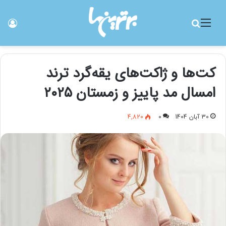
منو
جستجو برای
ورو
کت‌ها و ژاکت‌های یقه‌گرد ترند
امسال مد پاییز و زمستان ۲۰۲۵
30 آبان 1404
0
4,820