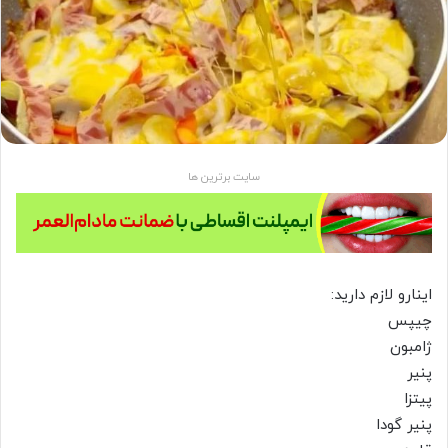
سایت برترین ها
اینارو لازم دارید:
چیپس
ژامبون
پنیر
پیتزا
پنیر گودا