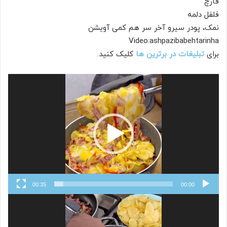
قارچ
فلفل دلمه
نمک، پودر سیرو آخر سر هم کمی آویشن
Video:ashpazibabehtarinha
برای
تبلیغات در برترین ها
کلیک کنید.
نمایشگر
ویدیو
00:35
00:00
نمایشگر
ویدیو