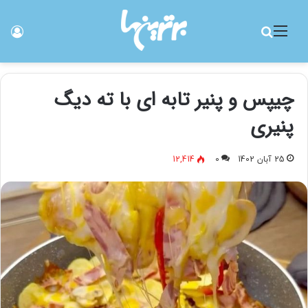
منو
جستجو برای
ورو
چیپس و پنیر تابه ای با ته دیگ
پنیری
25 آبان 1402
0
12,414