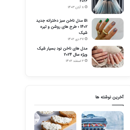
2026
8 آبان 1403
51 مدل ناخن سبز دخترانه جدید
1402 ؛ طرح های روشن و تیره
شیک
27 دی 1402
مدل های ناخن نود بسیار شیک
ویژه سال 2024
2 اسفند 1402
آخرین نوشته ها