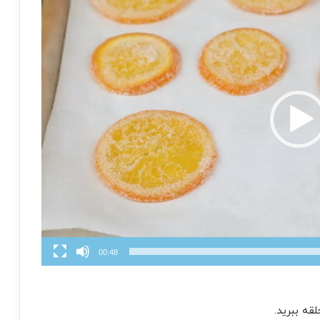
00:48
قه ببرید.