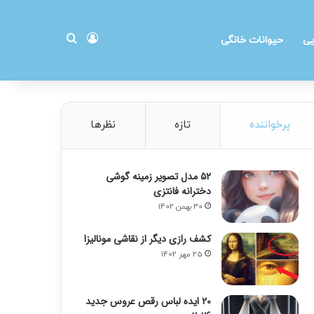
ورود
جستجو برای
یی
حیوانات خانگی
پرخواننده
تازه
نظرها
۵۲ مدل تصویر زمینه گوشی
دخترانه فانتزی
30 بهمن 1402
کشف رازی دیگر از نقاشی مونالیزا
25 مهر 1402
20 ایده لباس رقص عروس جدید