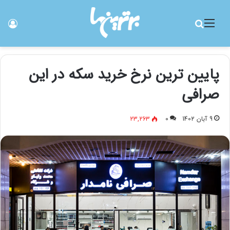
منو
جستجو برای
ورو
پایین ترین نرخ خرید سکه در این
صرافی
9 آبان 1402
0
23,263