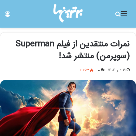
منو
جستجو برای
ورو
نمرات منتقدین از فیلم Superman
(سوپرمن) منتشر شد!
19 تیر 1404
0
2,263