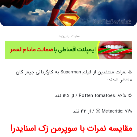
سایت برترین ها
♨️ نمرات منتقدین از فیلم Superman به کارگردانی جیمز گان
منتشر شدند:
🍅 Rotten tomatoes: 86% / از ‌125 نقد
Ⓜ️ Metacritic: 71% / از 42 نقد
مقایسه نمرات با سوپرمن زک اسنایدر!