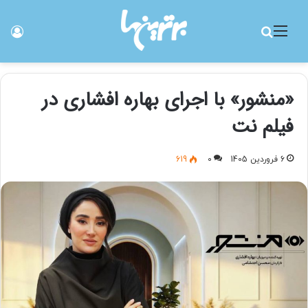
منو
جستجو برای
ورو
«منشور» با اجرای بهاره افشاری در
فیلم نت
6 فروردین 1405
0
619