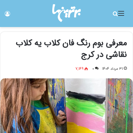
منو
جستجو برای
ورو
معرفی بوم رنگ فان کلاب یه کلاب
نقاشی در کرج
31 مرداد 1404
0
7,149