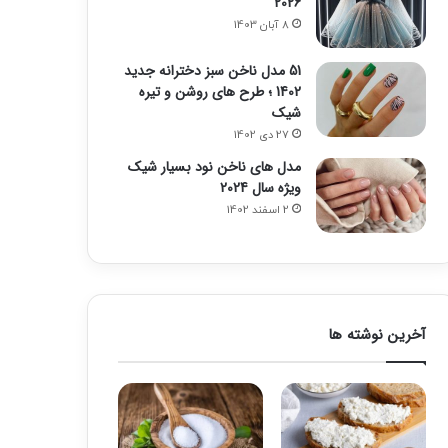
2026
8 آبان 1403
51 مدل ناخن سبز دخترانه جدید
1402 ؛ طرح های روشن و تیره
شیک
27 دی 1402
مدل های ناخن نود بسیار شیک
ویژه سال 2024
2 اسفند 1402
آخرین نوشته ها