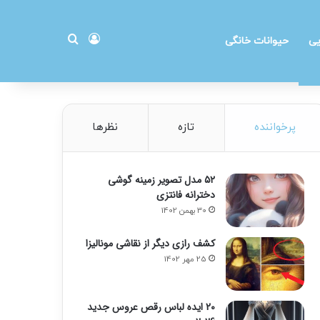
ورود
جستجو برای
یی
حیوانات خانگی
پرخواننده
تازه
نظرها
۵۲ مدل تصویر زمینه گوشی
دخترانه فانتزی
30 بهمن 1402
کشف رازی دیگر از نقاشی مونالیزا
25 مهر 1402
20 ایده لباس رقص عروس جدید