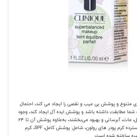
ای متنوع و پوشش بی عیب و نقصی را ایجاد می کند، احتمال
ست شما مطابقت داشته باشد و پوشش ایده آل ایجاد کند، وجود
دارد. فرمول‌ ساخت کرم پودر رولون پوست شما را کامل، مات، آبرسانی و بهبود می‌بخشند، به‌علاوه پوشش آن تا 24
ساعت می باشد— با پوششی سبک و راحت. طیف گسترده کرم پودر های رولون، شامل: پوشش کامل، SPF، کرم
ره ساخته شده است.