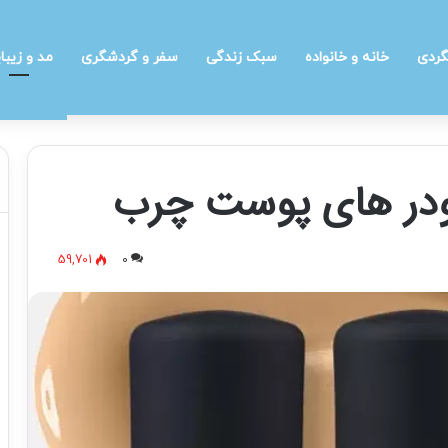
گردی
خانه و خانواده
سبک زندگی
سفر و گردشگری
مد و زیبا
پودر های پوست چرب
59,701
0