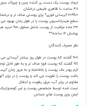
ایجاد پوست یک دست، پر کننده چین و چروک، بدون
48 ساعت با ظاهری طبیعی درخشان
+209% آبرسانی فوری* برای پوستی صاف تر و درخشان تر
سطح هیدراتاسیون پوست را در طول زمان بهبود می
33 ماده مراقبت از پوست شامل محلول 10% اسید هیالورونیک
پوشش 12 ساعته**
نظر مصرف کنندگان:
90٪ گفتند که پوست در طول روز بیشتر آبرسانی می شود***
91٪ گفتند که پوست فورا صاف تر و به طور قابل توجهی سالم تر به نظر می رسد***
کرم پودر مک پوست را بلافاصله و به مرور زمان آبرس
بافت پوست را تقویت می کند و پوست را در برابر آ
مقاوم در برابر آب، عرق، رطوبت و انتقال
تست شده توسط متخصص پوست و غیر کومدوژنیک
ایمن برای پوست های حساس