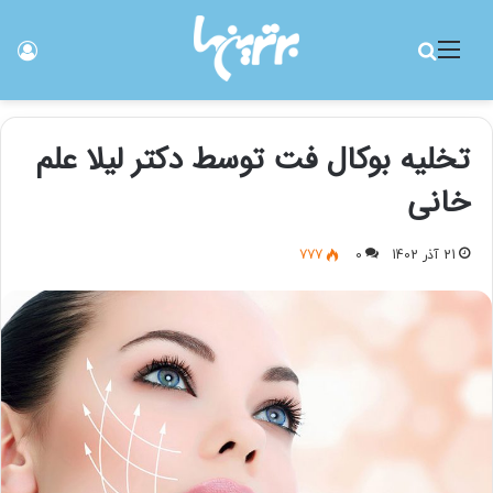
منو
جستجو برای
ورو
تخلیه بوکال فت توسط دکتر لیلا علم
خانی
21 آذر 1402
0
777