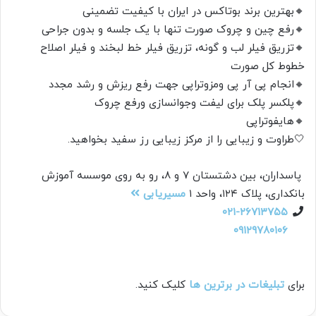
🔸️بهترین برند بوتاکس در ایران با کیفیت تضمینی
🔸️رفع چین و چروک صورت تنها با یک جلسه و بدون جراحی
🔸️تزریق فیلر لب و گونه، تزریق فیلر خط لبخند و فیلر اصلاح
خطوط کل صورت
🔸️انجام پی آر پی ومزوتراپی جهت رفع ریزش و رشد مجدد
🔸️پلکسر پلک برای لیفت وجوانسازی ورفع چروک
🔸️هایفوتراپی
🤍طراوت و زیبایی را از مرکز زیبایی رز سفید بخواهید.
پاسداران، بین دشتستان ۷ و ۸، رو به روی موسسه آموزش
بانکداری، پلاک ۱۲۴، واحد ۱
مسیریابی
۰۲۱-۲۶۷۱۳۷۵۵
۰۹۱۲۹۷۸۰۱۰۶
برای
تبلیغات در برترین ها
کلیک کنید.