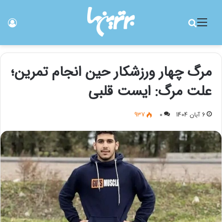
منو
جستجو برای
ورو
مرگ چهار ورزشکار حین انجام تمرین؛
علت مرگ: ایست قلبی
6 آبان 1404
0
937