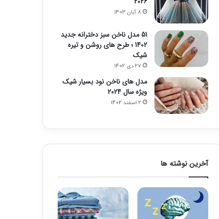
2026
8 آبان 1403
51 مدل ناخن سبز دخترانه جدید
1402 ؛ طرح های روشن و تیره
شیک
27 دی 1402
مدل های ناخن نود بسیار شیک
ویژه سال 2024
2 اسفند 1402
آخرین نوشته ها