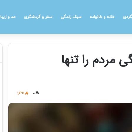
گردی
خانه و خانواده
سبک زندگی
سفر و گردشگری
مد و زیبا
ی مردم را تنها
1,491
0