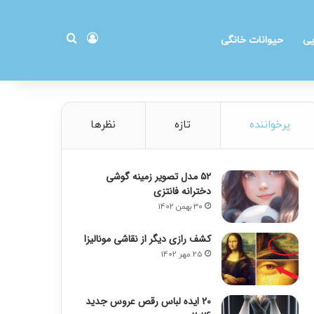
ورود
جستجو برای
یی
حیوانات خانگی
پرخواننده
تازه
نظرها
۵۲ مدل تصویر زمینه گوشی
دخترانه فانتزی
30 بهمن 1402
کشف رازی دیگر از نقاشی مونالیزا
25 مهر 1402
20 ایده لباس رقص عروس جدید