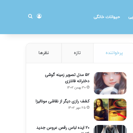
ورود
جستجو برای
یی
حیوانات خانگی
پرخواننده
تازه
نظرها
۵۲ مدل تصویر زمینه گوشی
دخترانه فانتزی
30 بهمن 1402
کشف رازی دیگر از نقاشی مونالیزا
25 مهر 1402
20 ایده لباس رقص عروس جدید