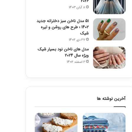
2026
8 آبان 1403
51 مدل ناخن سبز دخترانه جدید
1402 ؛ طرح های روشن و تیره
شیک
27 دی 1402
مدل های ناخن نود بسیار شیک
ویژه سال 2024
2 اسفند 1402
آخرین نوشته ها