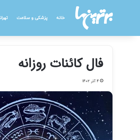
خانه
پزشکی و سلامت
تهران
فال کائنات روزانه
4 آذر 1402