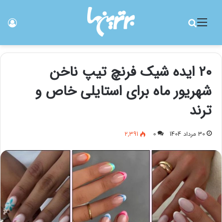
منو
جستجو برای
ورو
۲۰ ایده شیک فرنچ تیپ ناخن
شهریور ماه برای استایلی خاص و
ترند
30 مرداد 1404
0
2,391