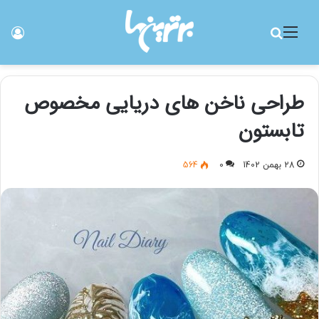
منو
جستجو برای
ورو
طراحی ناخن های دریایی مخصوص
تابستون
28 بهمن 1402
0
564