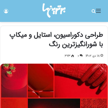
منو
جستجو برای
ورو
طراحی دکوراسیون، استایل و میکاپ
با شورانگیزترین رنگ
18 دی 1402
0
373