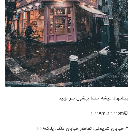
پیشنهاد میشه حتما بهشون سر بزنید
⏰️11:00Am_20:00pm
📍خیابان شریعتی، تقاطع خیابان ملک، پلاک۴۴۸