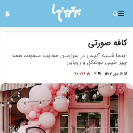
منو
جستجو برای
ورو
کافه صورتی
اینجا شبیه آلیس در سرزمین عجایب میمونه، همه
چیز خیلی خوشگل و رویایی
16 مهر 1402
3
42,729