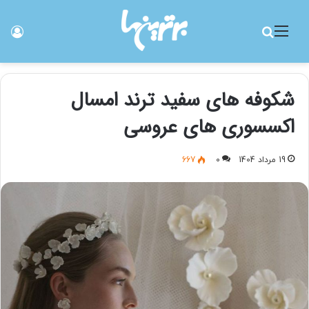
منو
جستجو برای
ورو
شکوفه های سفید ترند امسال
اکسسوری های عروسی
19 مرداد 1404
0
667