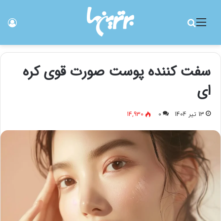
منو
جستجو برای
ورو
سفت کننده پوست صورت قوی کره
ای
13 تیر 1404
0
14,930