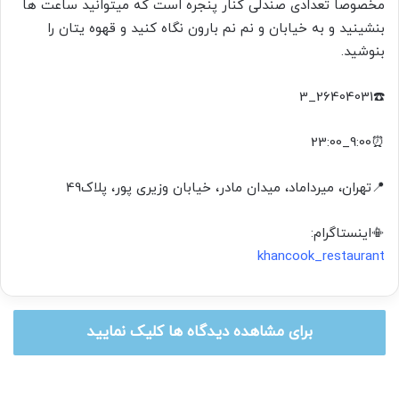
مخصوصا تعدادی صندلی کنار پنجره است که میتوانید ساعت ها
بنشینید و به خیابان و نم نم بارون نگاه کنید و قهوه یتان را
بنوشید.
☎️26404031_3
⏰️9:00_23:00
📍تهران، میرداماد، میدان مادر، خیابان وزیری پور، پلاک49
📳اینستاگرام:
khancook_restaurant
برای مشاهده دیدگاه ها کلیک نمایید