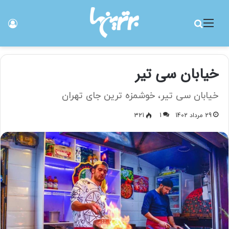
منو
جستجو برای
ورو
خیابان سی تیر
خیابان سی تیر، خوشمزه ترین جای تهران
29 مرداد 1402
1
321