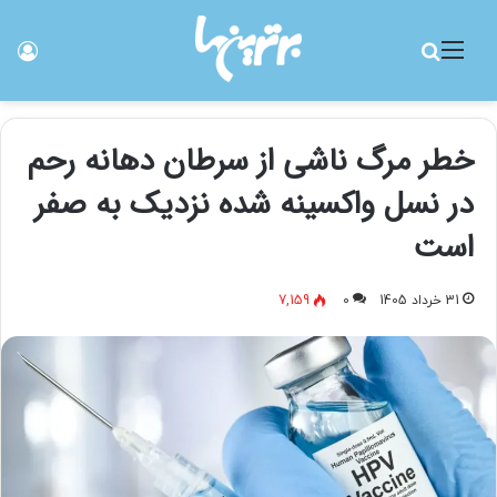
منو
جستجو برای
ورو
خطر مرگ ناشی از سرطان دهانه رحم
در نسل واکسینه شده نزدیک به صفر
است
31 خرداد 1405
0
7,159