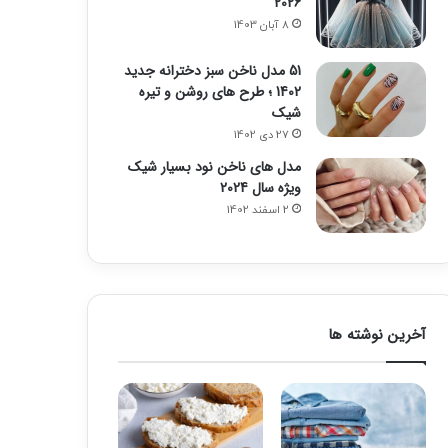
2026
8 آبان 1403
51 مدل ناخن سبز دخترانه جدید
1402 ؛ طرح های روشن و تیره
شیک
27 دی 1402
مدل های ناخن نود بسیار شیک
ویژه سال 2024
2 اسفند 1402
آخرین نوشته ها