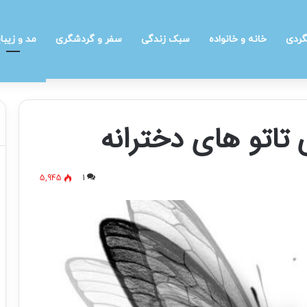
گردی
خانه و خانواده
سبک زندگی
سفر و گردشگری
مد و زیبا
 تاتو های دخترانه
5,945
1