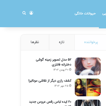
ورود
جستجو برای
یی
حیوانات خانگی
پرخواننده
تازه
نظرها
۵۲ مدل تصویر زمینه گوشی
دخترانه فانتزی
30 بهمن 1402
کشف رازی دیگر از نقاشی مونالیزا
25 مهر 1402
20 ایده لباس رقص عروس جدید