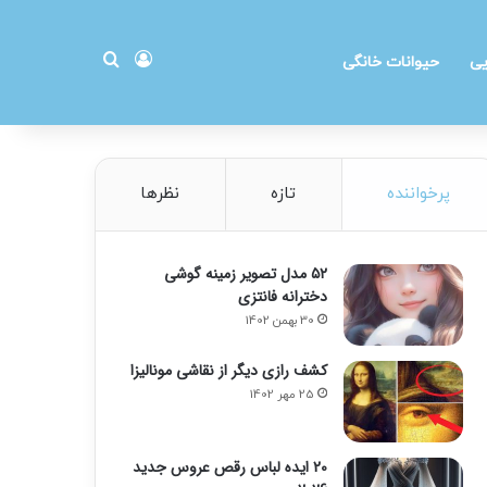
ورود
جستجو برای
یی
حیوانات خانگی
پرخواننده
تازه
نظرها
۵۲ مدل تصویر زمینه گوشی
دخترانه فانتزی
30 بهمن 1402
کشف رازی دیگر از نقاشی مونالیزا
25 مهر 1402
20 ایده لباس رقص عروس جدید