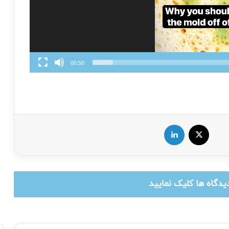
00:50
X
لینکدین
یدگاه ها کلیک نمایید