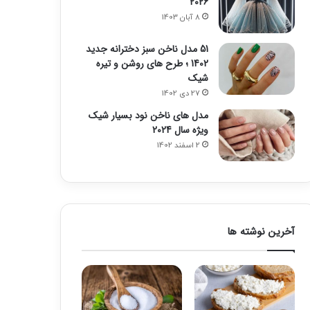
2026
8 آبان 1403
51 مدل ناخن سبز دخترانه جدید
1402 ؛ طرح های روشن و تیره
شیک
27 دی 1402
مدل های ناخن نود بسیار شیک
ویژه سال 2024
2 اسفند 1402
آخرین نوشته ها