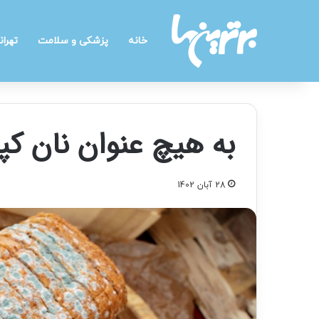
خانه
پزشکی و سلامت
تهران
به هیچ عنوان نان کپ
28 آبان 1402