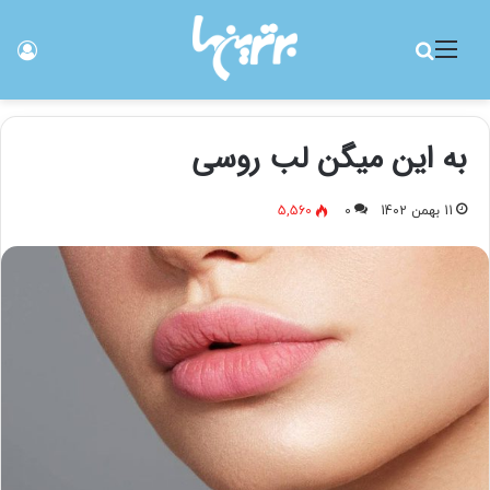
منو
جستجو برای
ورو
به این میگن لب روسی
11 بهمن 1402
0
5,560