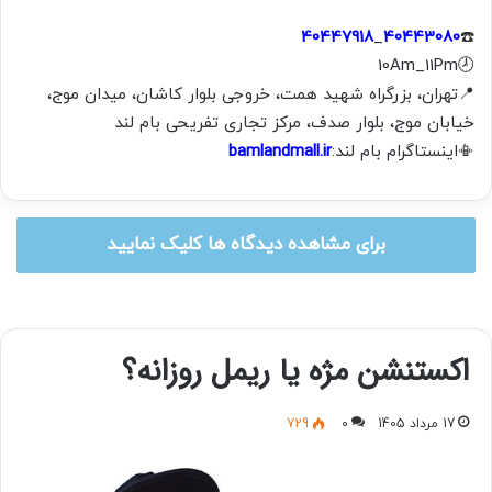
40447918
_
40443080
☎️
🕗10Am_11Pm
📍ﺗﻬﺮان، ﺑﺰرﮔﺮاه ﺷﻬﯿﺪ ﻫﻤﺖ، ﺧﺮوﺟﯽ ﺑﻠﻮار ﮐﺎﺷﺎن، میدان موج،
خیابان موج، بلوار صدف، مرکز تجاری تفریحی بام لند
📳اینستاگرام بام لند:
bamlandmall.ir
برای مشاهده دیدگاه ها کلیک نمایید