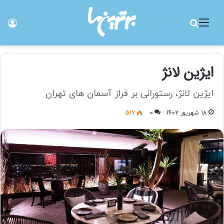
منو
جستجو برای
ورو
ایژین لانژ
ایژین لانژ، رستورانی بر فراز آسمان های تهران
18 شهریور 1402
0
517