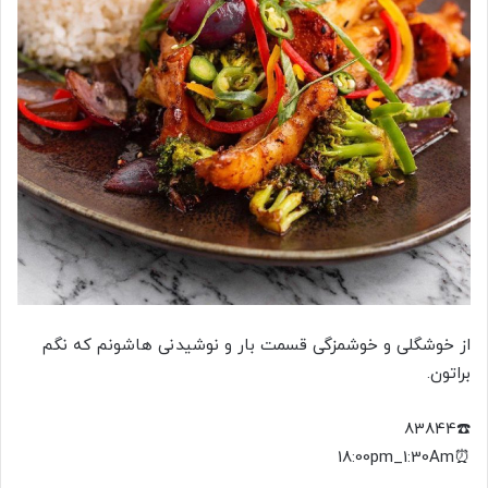
از خوشگلی و خوشمزگی قسمت بار و نوشیدنی هاشونم که نگم
براتون.
☎️83844
⏰️18:00pm_1:30Am