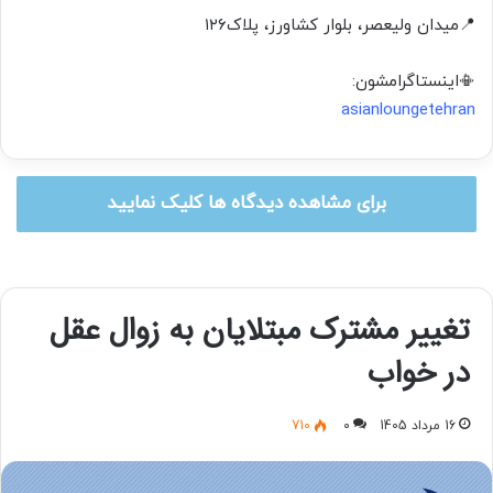
📍میدان ولیعصر، بلوار کشاورز، پلاک۱۲۶
📳اینستاگرامشون:
asianloungetehran
برای مشاهده دیدگاه ها کلیک نمایید