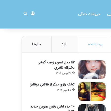
ورود
جستجو برای
یی
حیوانات خانگی
پرخواننده
تازه
نظرها
۵۲ مدل تصویر زمینه گوشی
دخترانه فانتزی
30 بهمن 1402
کشف رازی دیگر از نقاشی مونالیزا
25 مهر 1402
20 ایده لباس رقص عروس جدید