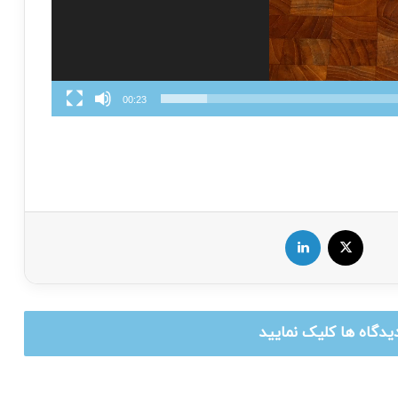
00:23
X
لینکدین
یدگاه ها کلیک نمایید