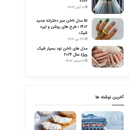
2026
8 آبان 1403
51 مدل ناخن سبز دخترانه جدید
1402 ؛ طرح های روشن و تیره
شیک
27 دی 1402
مدل های ناخن نود بسیار شیک
ویژه سال 2024
2 اسفند 1402
آخرین نوشته ها