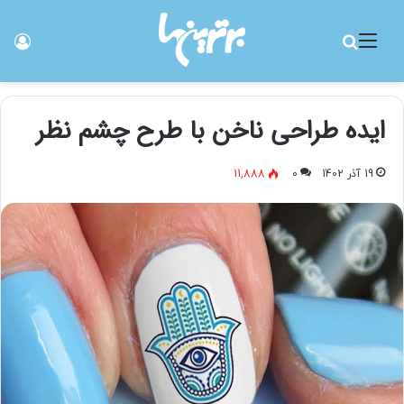
منو
جستجو برای
ورو
ایده طراحی ناخن با طرح چشم نظر
19 آذر 1402
0
11,888