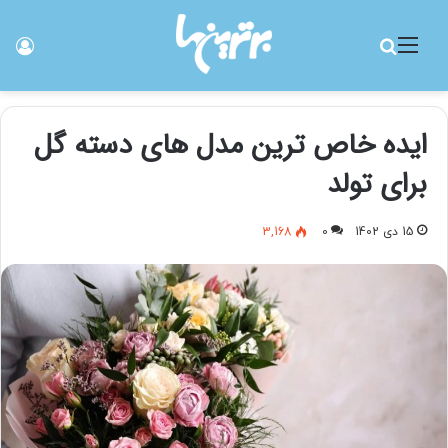
منو
جستجو برای
ورو
ایده خاص ترین مدل های دسته گل
برای تولد
15 دی 1402
0
3,168