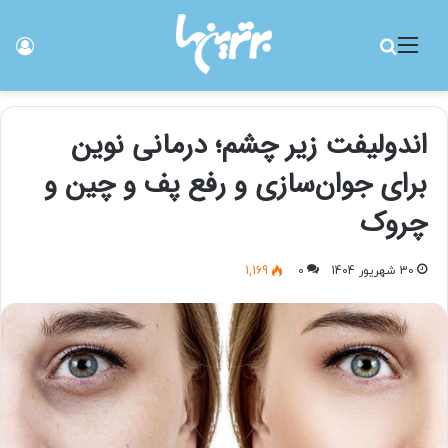
منو
جستجو برای
ورو
اندولیفت زیر چشم؛ درمانی نوین
برای جوان‌سازی و رفع پف و چین و
چروک
30 شهریور 1404
0
1,169